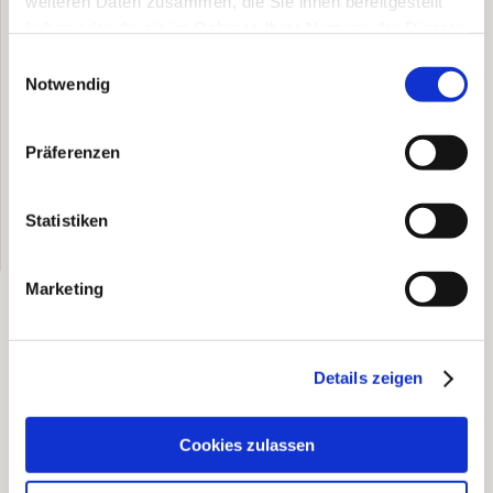
weiteren Daten zusammen, die Sie ihnen bereitgestellt
haben oder die sie im Rahmen Ihrer Nutzung der Dienste
gesammelt haben.
Einwilligungsauswahl
Notwendig
Präferenzen
Statistiken
Marketing
Sie haben Fragen?
Details zeigen
Thiel GmbH
Inhaber: Matthias Nalenz
Cookies zulassen
Sterkrader Venn 5
46145 Oberhausen