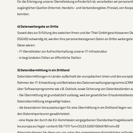
für die Erbringung unserer Dienstleistung erforderlich ist, verarbeiten wir personen
zugänglichen Quellen (Internet, Handels– und Verbandsregister, Presse), von Koo
konnten.
4) Datenweitergabe an Dritte
Soweit dies zur Erfüllung des zwischen Ihnen und der Thiel GmbH geschlossenen Dien
DSGVO) notwendig ist, werden Ihre personenbezogenen Daten an Dritte weitergelei
Diese wären:
- IT-Dienstleister zur Aufrechterhaltung unserer IT-Infrastruktur
- in begründeten Fällen an öffentliche Stellen
5) Datenübermittlung in ein Drittland
Datenübermittlungen in Länder außerhalb der europäischen Union und des europäi
Rahmen der IT-Entwicklung und Betriebes des Datenverwaltungsprogramms (CRM)
über Softwareprogramme wie z.B. Outlook, sowie Sicherung von Datenbeständen au
- Die Übermittlung ist grundsätzlich zulässig, weil ein gesetzlicher Erlaubnistatbestand
Datenübermittlung eingewilligt haben.
- die besonderen Voraussetzungen für eine Übermittlung in ein Drittland liegen vor.
den Datenimporteuren gewährleistet.
- eine Kopie der durch die EU-Kommission vorgegebenen Standardvertragsklauseln 
lex.europa.eu/legal-content/DE/TXT/?uri=CELEX:32001D0497&from=DE
Alternativ können Sie diese von uns unter den angegebenen Kontaktdaten anforde