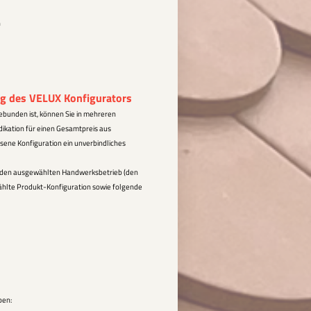
n
g des VELUX Konfigurators
ebunden ist, können Sie in mehreren
dikation für einen Gesamtpreis aus
sene Konfiguration ein unverbindliches
n den ausgewählten Handwerksbetrieb (den
wählte Produkt-Konfiguration sowie folgende
ben: