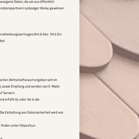
bezogene Daten, die wir aus öffentlich
perationspartnern zulässiger Weise gewinnen
stleistungsvertrages (Art.6 Abs. 1lit b EU-
tet.
schen Wirtschaftsraum ergeben sich im
, sowie Empfang und senden von E-Mails
f Servern.
 erfüllt ist, oder Sie in die
 Die Einhaltung von Datensicherheit wird von
finden unter https://eur-
rn.