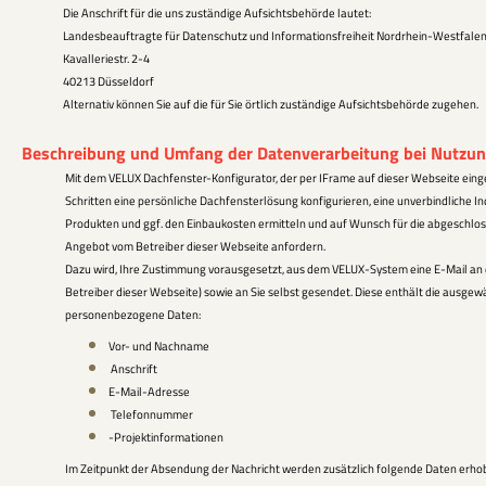
Die Anschrift für die uns zuständige Aufsichtsbehörde lautet:
Landesbeauftragte für Datenschutz und Informationsfreiheit Nordrhein-Westfale
Kavalleriestr. 2-4
40213 Düsseldorf
Alternativ können Sie auf die für Sie örtlich zuständige Aufsichtsbehörde zugehen.
Beschreibung und Umfang der Datenverarbeitung bei Nutzun
Mit dem VELUX Dachfenster-Konfigurator, der per IFrame auf dieser Webseite eing
Schritten eine persönliche Dachfensterlösung konfigurieren, eine unverbindliche In
Produkten und ggf. den Einbaukosten ermitteln und auf Wunsch für die abgeschlos
Angebot vom Betreiber dieser Webseite anfordern.
Dazu wird, Ihre Zustimmung vorausgesetzt, aus dem VELUX-System eine E-Mail a
Betreiber dieser Webseite) sowie an Sie selbst gesendet. Diese enthält die ausge
personenbezogene Daten:
Vor- und Nachname
Anschrift
E-Mail-Adresse
Telefonnummer
-Projektinformationen
Im Zeitpunkt der Absendung der Nachricht werden zusätzlich folgende Daten erho