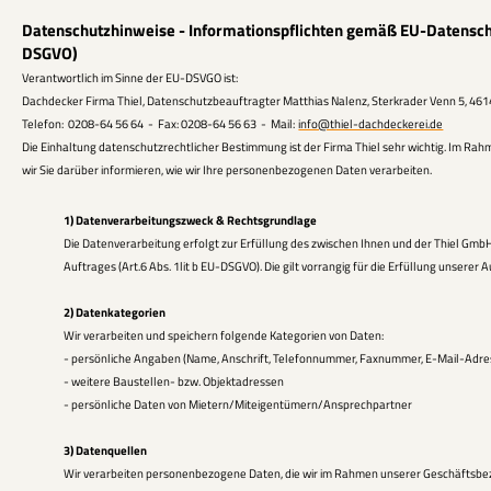
Datenschutzhinweise - Informationspflichten gemäß EU-Datensc
DSGVO)
Verantwortlich im Sinne der EU-DSVGO ist:
Dachdecker Firma Thiel, Datenschutzbeauftragter Matthias Nalenz, Sterkrader Venn 5, 4
Telefon: 0208-64 56 64 - Fax: 0208-64 56 63 - Mail:
info@thiel-dachdeckerei.de
Die Einhaltung datenschutzrechtlicher Bestimmung ist der Firma Thiel sehr wichtig. Im 
wir Sie darüber informieren, wie wir Ihre personenbezogenen Daten verarbeiten.
1)
Datenverarbeitungszweck & Rechtsgrundlage
Die Datenverarbeitung erfolgt zur Erfüllung des zwischen Ihnen und der Thiel Gmb
Auftrages (Art.6 Abs. 1lit b EU-DSGVO). Die gilt vorrangig für die Erfüllung unserer
2) Datenkategorien
Wir verarbeiten und speichern folgende Kategorien von Daten:
- persönliche Angaben (Name, Anschrift, Telefonnummer, Faxnummer, E-Mail-Adr
- weitere Baustellen- bzw. Objektadressen
- persönliche Daten von Mietern/Miteigentümern/Ansprechpartner
3) Datenquellen
Wir verarbeiten personenbezogene Daten, die wir im Rahmen unserer Geschäftsbez