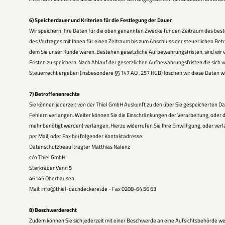
6) Speicherdauer und Kriterien für die Festlegung der Dauer
Wir speichern Ihre Daten für die oben genannten Zwecke für den Zeitraum des be
des Vertrages mit Ihnen für einen Zeitraum bis zum Abschluss der steuerlichen Betr
dem Sie unser Kunde waren. Bestehen gesetzliche Aufbewahrungsfristen, sind wir ve
Fristen zu speichern. Nach Ablauf der gesetzlichen Aufbewahrungsfristen die sich 
Steuerrecht ergeben (insbesondere §§ 147 AO , 257 HGB) löschen wir diese Daten w
7) Betroffenenrechte
Sie können jederzeit von der Thiel GmbH Auskunft zu den über Sie gespeicherten Da
Fehlern verlangen. Weiter können Sie die Einschränkungen der Verarbeitung, oder d
mehr benötigt werden) verlangen. Hierzu widerrufen Sie Ihre Einwilligung, oder verl
per Mail, oder Fax bei folgender Kontaktadresse:
Datenschutzbeauftragter Matthias Nalenz
c/o Thiel GmbH
Sterkrader Venn 5
46145 Oberhausen
Mail: info@thiel-dachdeckerei.de - Fax 0208-64 56 63
8) Beschwerderecht
Zudem können Sie sich jederzeit mit einer Beschwerde an eine Aufsichtsbehörde w